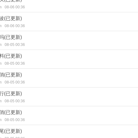
m
08-06 00:36
波(已更新)
m
08-06 00:36
玛(已更新)
m
08-05 00:36
料(已更新)
m
08-05 00:36
俏(已更新)
m
08-05 00:36
行(已更新)
m
08-05 00:36
俏(已更新)
m
08-05 00:36
尾(已更新)