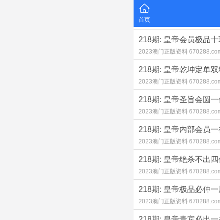
首页
218期: 皇帝会员极品十
2023澳门正版资料 670288.co
218期: 皇帝乾坤定单双
2023澳门正版资料 670288.co
218期: 皇帝圣旨会圆一
2023澳门正版资料 670288.co
218期: 皇帝内部会员一
2023澳门正版资料 670288.co
218期: 皇帝绝杀不出四
2023澳门正版资料 670288.co
218期: 皇帝极品必仲一
2023澳门正版资料 670288.co
218期: 皇帝贵宾必出一