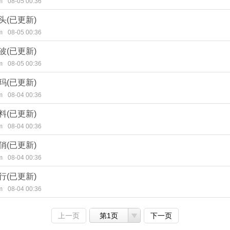
m
08-05 00:36
头(已更新)
m
08-05 00:36
波(已更新)
m
08-05 00:36
玛(已更新)
m
08-04 00:36
料(已更新)
m
08-04 00:36
俏(已更新)
m
08-04 00:36
行(已更新)
m
08-04 00:36
上一页
第1页
下一页