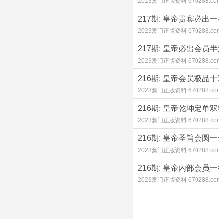
2023澳门正版资料 670288.co
217期: 皇帝贵宾必出一
2023澳门正版资料 670288.co
217期: 皇帝必出会员半
2023澳门正版资料 670288.co
216期: 皇帝会员极品十
2023澳门正版资料 670288.co
216期: 皇帝乾坤定单双
2023澳门正版资料 670288.co
216期: 皇帝圣旨会圆一
2023澳门正版资料 670288.co
216期: 皇帝内部会员一
2023澳门正版资料 670288.co