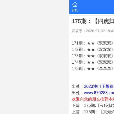
首页
175期：【四虎
发表于：2026-01-02 18:42
171期：★★《双双双
172期：★★《双双双
173期：★★《双双双
174期：★★《双双双
175期：★★《单单单》
出处：
2023澳门正版
出处：
www.670288.co
欢迎向您的朋友推荐本
下篇：175期:【夜晚
上篇：175期：【真知