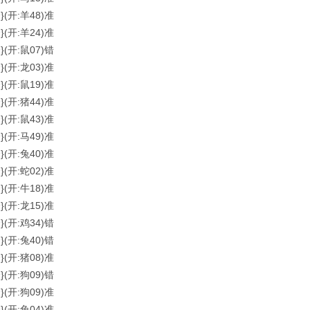
}(开:羊48)准
}(开:羊24)准
}(开:鼠07)错
}(开:龙03)准
}(开:鼠19)准
}(开:猪44)准
}(开:鼠43)准
}(开:马49)准
}(开:兔40)准
}(开:蛇02)准
}(开:牛18)准
}(开:龙15)准
}(开:鸡34)错
}(开:兔40)错
}(开:猪08)准
}(开:狗09)错
}(开:狗09)准
}(开:兔04)准