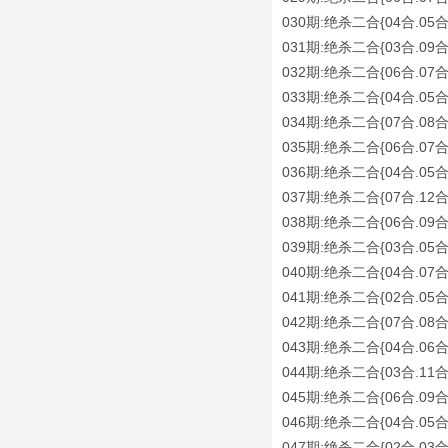
030期:绝杀二合{04合.05合
031期:绝杀二合{03合.09合
032期:绝杀二合{06合.07合
033期:绝杀二合{04合.05合
034期:绝杀二合{07合.08合
035期:绝杀二合{06合.07合
036期:绝杀二合{04合.05合
037期:绝杀二合{07合.12合
038期:绝杀二合{06合.09合
039期:绝杀二合{03合.05合
040期:绝杀二合{04合.07合
041期:绝杀二合{02合.05合
042期:绝杀二合{07合.08合
043期:绝杀二合{04合.06合
044期:绝杀二合{03合.11合
045期:绝杀二合{06合.09合
046期:绝杀二合{04合.05合
047期:绝杀二合{02合.03合